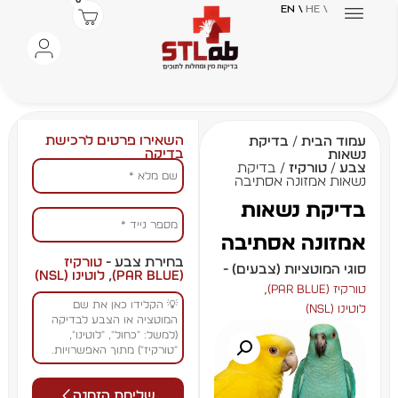
0
\ EN
\ HE
השאירו פרטים לרכישת
עמוד הבית
/
בדיקת
בדיקה
נשאות
צבע
/
טורקיז
/ בדיקת
נשאות אמזונה אסתיבה
בדיקת נשאות
אמזונה אסתיבה
בחירת צבע -
טורקיז
סוגי המוטציות (צבעים) -
(Par Blue)
,
לוטינו (NSL)
,
טורקיז (Par Blue)
לוטינו (NSL)
שליחת הזמנה