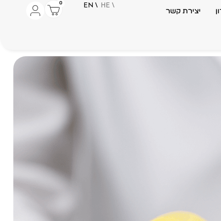
0
\ EN
\ HE
ן
יצירת קשר