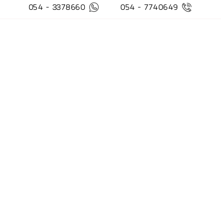
3378660 - 054
7740649 - 054
 054
על ידי ההרשמה, 
את ההרשמה
בכל 
05
Moty1968@gmail
 ותנאי שימוש באתר