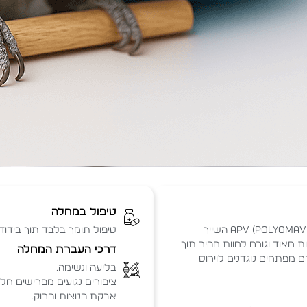
טיפול במחלה
פוליאומה הינה מחלה וירלית הנגרמת ע"י הוירוס (APV (polyomavirus Avian השייך
טיפול תומך בלבד תוך בידוד 
ים צעיר ות מאוד וגורם למוות מהיר תוך
דרכי העברת המחלה
הם מפתחים נוגדנים לוירוס
בליעה ונשימה.
ציפורים נגועים מפרישים חלק
אבקת הנוצות והרוק.