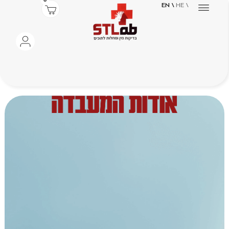
0
\ EN
\ HE