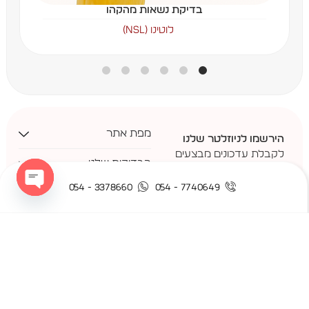
בדיקת נשאות מהקהו
לוטינו (NSL)
מפת אתר
הירשמו לניוזלטר שלנו
לקבלת עדכונים מבצעים
הבדיקות שלנו
בלעדיים וחידושים ✉️
3378660 - 054
7740649 - 054
הרשמה
יצירת קשר
 chaty
על ידי ההרשמה, את/ה מסכים/מה
לתנאים ולהגבלות
שלנו. ניתן לבטל את
ההרשמה
בכל עת שתרצה/י.