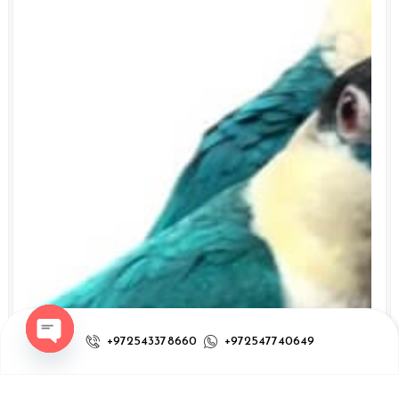
+972543378660
+972547740649
Open chaty