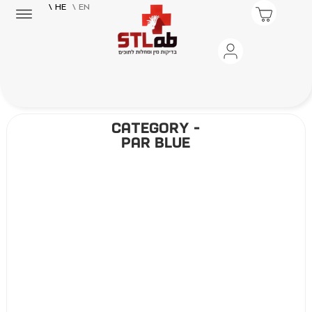
\ HE
\ EN
category -
Par Blue